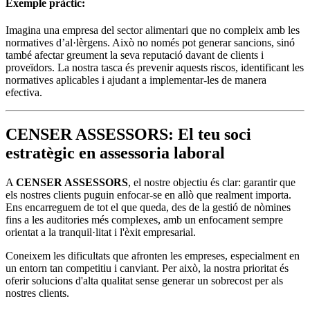
Exemple pràctic:
Imagina una empresa del sector alimentari que no compleix amb les
normatives d’al·lèrgens. Això no només pot generar sancions, sinó
també afectar greument la seva reputació davant de clients i
proveïdors. La nostra tasca és prevenir aquests riscos, identificant les
normatives aplicables i ajudant a implementar-les de manera
efectiva.
CENSER ASSESSORS: El teu soci
estratègic en assessoria laboral
A
CENSER ASSESSORS
, el nostre objectiu és clar: garantir que
els nostres clients puguin enfocar-se en allò que realment importa.
Ens encarreguem de tot el que queda, des de la gestió de nòmines
fins a les auditories més complexes, amb un enfocament sempre
orientat a la tranquil·litat i l'èxit empresarial.
Coneixem les dificultats que afronten les empreses, especialment en
un entorn tan competitiu i canviant. Per això, la nostra prioritat és
oferir solucions d'alta qualitat sense generar un sobrecost per als
nostres clients.