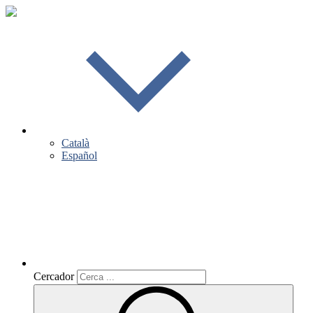
Català
Español
Cercador
Cercador