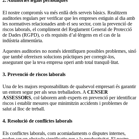
2. Auditories legals periòdiques
El nostre compromís va més enllà dels serveis bàsics. Realitzem
auditories regulars per verificar que les empreses estiguin al dia amb
les normatives relacionades amb el seu sector, com la prevenció de
riscos laborals, el compliment del Reglament General de Protecció
de Dades (RGPD), o els requisits d’al·lèrgens en el cas de la
indústria alimentària.
Aquestes auditories no només identifiquen possibles problemes, sinó
que també ofereixen solucions pràctiques per corregir-los,
assegurant que la teva empresa operi amb total tranquil·litat.
3. Prevenció de riscos laborals
Una de les majors responsabilitats de qualsevol empresari és garantir
un entorn segur per als seus treballadors. A
CENSER
ASSESSORS
, col·laborem amb experts en prevenció per identificar
riscos i establir mesures que minimitzin accidents i problemes de
salut al lloc de treball.
4. Resolució de conflictes laborals
Els conflictes laborals, com acomiadaments o disputes internes,
poden ser un obstacle significatiu per a la productivitat. El nostre