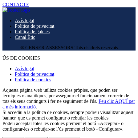
CONTACTE
Avís legal
Política de privacitat
Política de galetes
Canal Ètic
® CENSER ASSESSORS Tots els drets reservats
ÚS DE COOKIES
Avís legal
Política de privacitat
Política de cookies
Aquesta pàgina web utilitza cookies pròpies, que poden ser
tècniques o analítiques, per assegurar el funcionament correcte de
tots els seus continguts i fer-ne seguiment de l'ús.
Feu clic AQUÍ per
a més informació
.
Si accediu a la política de cookies, sempre podreu visualitzar aquest
banner, que us permet configurar o rebutjar les cookies.
Podeu acceptar totes les cookies prement el botó «Acceptar» o
configurar-les o rebutjar-ne l’ús prement el botó «Configurar».