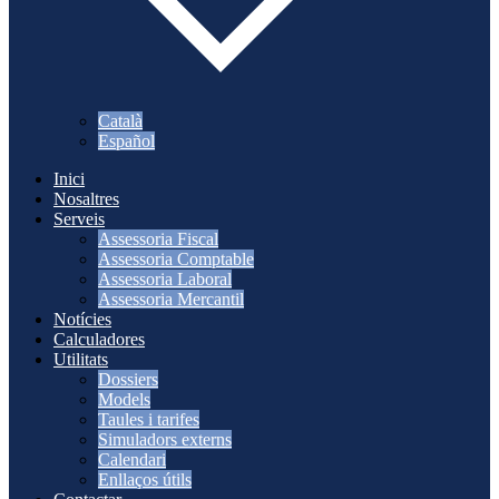
Català
Español
Inici
Nosaltres
Serveis
Assessoria Fiscal
Assessoria Comptable
Assessoria Laboral
Assessoria Mercantil
Notícies
Calculadores
Utilitats
Dossiers
Models
Taules i tarifes
Simuladors externs
Calendari
Enllaços útils