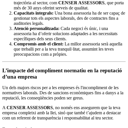
trajectòria al sector, com
CENSER ASSESSORS
, que porta
més de 30 anys oferint serveis de qualitat.
Capacitats integrals:
Una bona assessoria ha de ser capaç de
gestionar tots els aspectes laborals, des de contractes fins a
auditories legals.
Atenció personalitzada:
Cada negoci és únic, i una
assessoria ha d’oferir solucions adaptades a les necessitats
específiques dels seus clients.
Compromís amb el client:
La millor assessoria serà aquella
que treballi per a la teva tranquil·litat, assumint les teves
preocupacions com a pròpies.
L’impacte del compliment normatiu en la reputació
d’una empresa
Un dels majors riscos per a les empreses és l'incompliment de les
normatives laborals. Des de sancions econòmiques fins a danys a la
reputació, les conseqüències poden ser greus.
A
CENSER ASSESSORS
, no només ens assegurem que la teva
empresa compleixi amb la llei, sinó que també t’ajudem a destacar
com un referent de transparència i responsabilitat al teu sector.