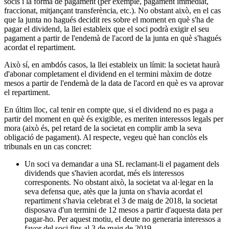
socis i la forma de pagament (per exemple, pagament immediat,
fraccionat, mitjançant transferència, etc.). No obstant això, en el cas
que la junta no hagués decidit res sobre el moment en què s'ha de
pagar el dividend, la llei estableix que el soci podrà exigir el seu
pagament a partir de l'endemà de l'acord de la junta en què s'hagués
acordat el repartiment.
Això sí, en ambdós casos, la llei estableix un límit: la societat haurà
d'abonar completament el dividend en el termini màxim de dotze
mesos a partir de l'endemà de la data de l'acord en què es va aprovar
el repartiment.
En últim lloc, cal tenir en compte que, si el dividend no es paga a
partir del moment en què és exigible, es meriten interessos legals per
mora (això és, pel retard de la societat en complir amb la seva
obligació de pagament). Al respecte, vegeu què han conclòs els
tribunals en un cas concret:
Un soci va demandar a una SL reclamant-li el pagament dels
dividends que s'havien acordat, més els interessos
corresponents. No obstant això, la societat va al·legar en la
seva defensa que, atès que la junta on s'havia acordat el
repartiment s'havia celebrat el 3 de maig de 2018, la societat
disposava d'un termini de 12 mesos a partir d'aquesta data per
pagar-ho. Per aquest motiu, el deute no generaria interessos a
favor del soci fins al 3 de maig de 2019.