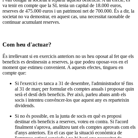
va tenir en compte que la SL tenia un capital de 18.000 euros,
reserves de 475.000 euros i un patrimoni net de 700.000. És a dir, la
societat no va demostrar, en aquest cas, una necessitat raonable de
continuar acumulant reserves.
Com heu d'actuar?
És irrellevant si en exercicis anteriors no us heu oposat al fet que els
beneficis es destinessin a reserves, ja que podeu oposar-vos en el
moment que estimeu convenient. A aquests efectes, tingueu en
compte que:
Si l'exercici es tanca a 31 de desembre, l'administrador té fins
al 31 de març per formular els comptes anuals i proposar quin
serà el destí dels beneficis. Per això, parleu abans amb els
socis i intenteu convèncer-los que aquest any es reparteixin
dividends.
Si no és possible, en la junta de socis en què es proposi
destinar els beneficis a reserves, voteu en contra. Si l'acord
finalment s'aprova, analitzeu tant els comptes aprovats com els
d'anys anteriors. En el cas que la situació econòmica de