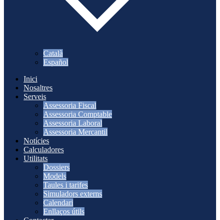
Català
Español
Inici
Nosaltres
Serveis
Assessoria Fiscal
Assessoria Comptable
Assessoria Laboral
Assessoria Mercantil
Notícies
Calculadores
Utilitats
Dossiers
Models
Taules i tarifes
Simuladors externs
Calendari
Enllaços útils