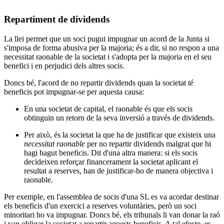
Repartiment de dividends
La llei permet que un soci pugui impugnar un acord de la Junta si
s'imposa de forma abusiva per la majoria; és a dir, si no respon a una
necessitat raonable de la societat i s'adopta per la majoria en el seu
benefici i en perjudici dels altres socis.
Doncs bé, l'acord de no repartir dividends quan la societat té
beneficis pot impugnar-se per aquesta causa:
En una societat de capital, el raonable és que els socis
obtinguin un retorn de la seva inversió a través de dividends.
Per això, és la societat la que ha de justificar que existeix una
necessitat raonable
per no repartir dividends malgrat que hi
hagi hagut beneficis. Dit d'una altra manera: si els socis
decideixen reforçar financerament la societat aplicant el
resultat a reserves, han de justificar-ho de manera objectiva i
raonable.
Per exemple, en
l'assemblea de socis d'una SL es va acordar destinar
els beneficis d'un exercici a reserves voluntàries, però un soci
minoritari ho va impugnar. Doncs bé, els tribunals li van donar la raó
i van obligar la societat a repartir aquests beneficis. A tal efecte, es