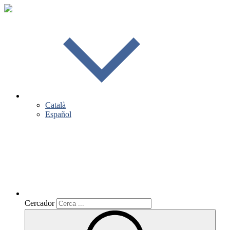
Català
Español
Cercador
Cercador