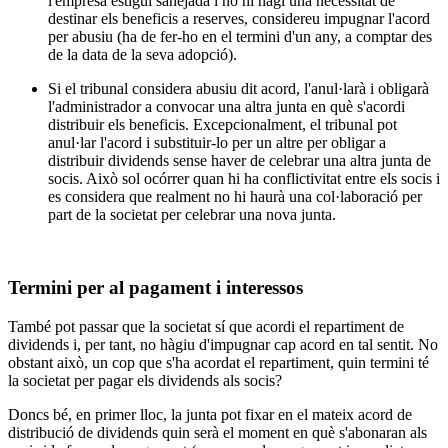
l'empresa estigui sanejada i no hi hagi una necessitat de
destinar els beneficis a reserves, considereu impugnar l'acord
per abusiu (ha de fer-ho en el termini d'un any, a comptar des
de la data de la seva adopció).
Si el tribunal considera abusiu dit acord, l'anul·larà i obligarà
l'administrador a convocar una altra junta en què s'acordi
distribuir els beneficis. Excepcionalment, el tribunal pot
anul·lar l'acord i substituir-lo per un altre per obligar a
distribuir dividends sense haver de celebrar una altra junta de
socis. Això sol ocórrer quan hi ha conflictivitat entre els socis i
es considera que realment no hi haurà una col·laboració per
part de la societat per celebrar una nova junta.
Termini per al pagament i interessos
També pot passar que la societat sí que acordi el repartiment de
dividends i, per tant, no hàgiu d'impugnar cap acord en tal sentit. No
obstant això, un cop que s'ha acordat el repartiment, quin termini té
la societat per pagar els dividends als socis?
Doncs bé, en primer lloc, la junta pot fixar en el mateix acord de
distribució de dividends quin serà el moment en què s'abonaran als