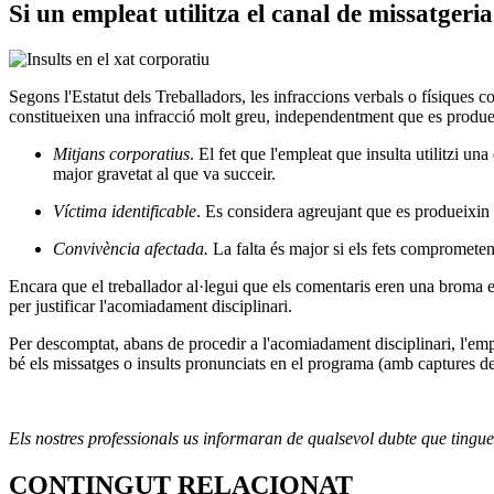
Si un empleat utilitza el canal de missatger
Segons l'Estatut dels Treballadors, les infraccions verbals o físiques c
constitueixen una infracció molt greu, independentment que es produei
Mitjans corporatius
. El fet que l'empleat que insulta utilitzi 
major gravetat al que va succeir.
Víctima identificable
. Es considera agreujant que es produeixin i
Convivència afectada.
La falta és major si els fets comprometen
Encara que el treballador al·legui que els comentaris eren una broma en 
per justificar l'acomiadament disciplinari.
Per descomptat, abans de procedir a l'acomiadament disciplinari, l'em
bé els missatges o insults pronunciats en el programa (amb captures de pa
Els nostres professionals us informaran de qualsevol dubte que tingueu
CONTINGUT RELACIONAT