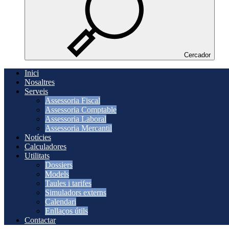
Cercador
Inici
Nosaltres
Serveis
Assessoria Fiscal
Assessoria Comptable
Assessoria Laboral
Assessoria Mercantil
Notícies
Calculadores
Utilitats
Dossiers
Models
Taules i tarifes
Simuladors externs
Calendari
Enllaços útils
Contactar