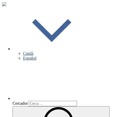
Català
Español
Cercador
Cercador