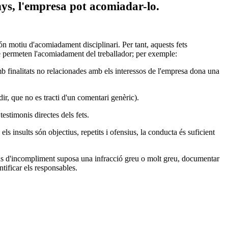
nys, l'empresa pot acomiadar-lo.
són motiu d'acomiadament disciplinari. Per tant, aquests fets
e permeten l'acomiadament del treballador; per exemple:
mb finalitats no relacionades amb els interessos de l'empresa dona una
ir, que no es tracti d'un comentari genèric).
estimonis directes dels fets.
s insults són objectius, repetits i ofensius, la conducta és suficient
ipus d'incompliment suposa una infracció greu o molt greu, documentar
ntificar els responsables.