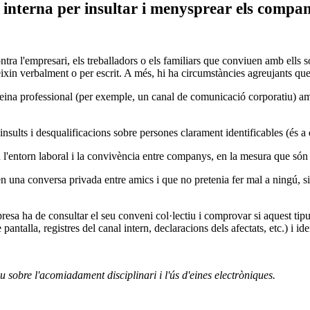
ia interna per insultar i menysprear els compa
ontra l'empresari, els treballadors o els familiars que conviuen amb ells 
xin verbalment o per escrit. A més, hi ha circumstàncies agreujants qu
una eina professional (per exemple, un canal de comunicació corporatiu) a
nsults i desqualificacions sobre persones clarament identificables (és a d
 l'entorn laboral i la convivència entre companys, en la mesura que són t
una conversa privada entre amics i que no pretenia fer mal a ningú, si el
presa ha de consultar el seu conveni col·lectiu i comprovar si aquest t
ntalla, registres del canal intern, declaracions dels afectats, etc.) i ide
 sobre l'acomiadament disciplinari i l'ús d'eines electròniques.