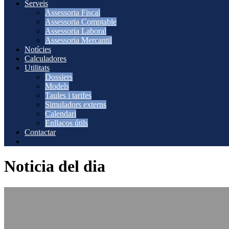
Serveis
Assessoria Fiscal
Assessoria Comptable
Assessoria Laboral
Assessoria Mercantil
Notícies
Calculadores
Utilitats
Dossiers
Models
Taules i tarifes
Simuladors externs
Calendari
Enllaços útils
Contactar
Noticia del dia