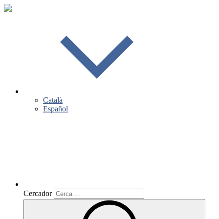
Català
Español
Cercador
Cercador