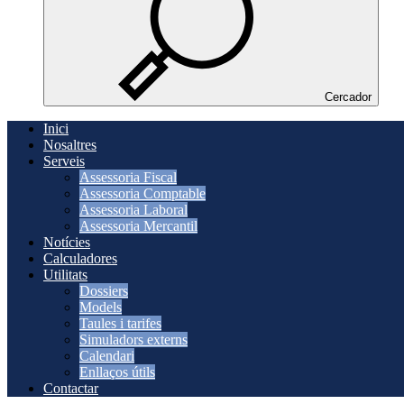
Cercador
Inici
Nosaltres
Serveis
Assessoria Fiscal
Assessoria Comptable
Assessoria Laboral
Assessoria Mercantil
Notícies
Calculadores
Utilitats
Dossiers
Models
Taules i tarifes
Simuladors externs
Calendari
Enllaços útils
Contactar