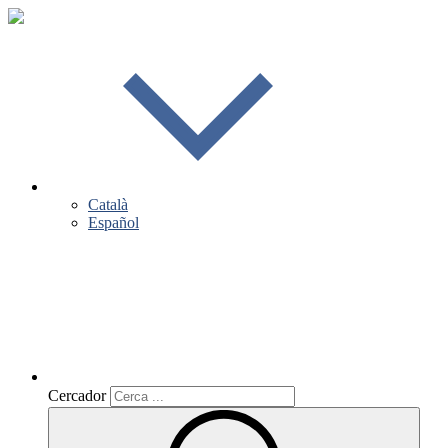
Català
Español
Cercador
Cercador