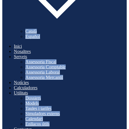
Català
Español
Inici
Nosaltres
Serveis
Assessoria Fiscal
Assessoria Comptable
Assessoria Laboral
Assessoria Mercantil
Notícies
Calculadores
Utilitats
Dossiers
Models
Taules i tarifes
Simuladors externs
Calendari
Enllaços útils