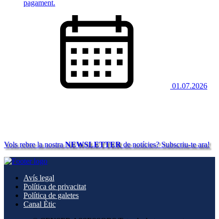
pagament.
01.07.2026
Vols rebre la nostra
NEWSLETTER
de notícies? Subscriu-te ara!
Avís legal
Política de privacitat
Política de galetes
Canal Ètic