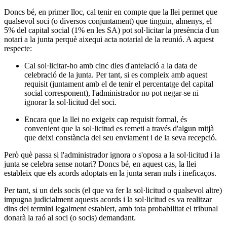
Doncs bé, en primer lloc, cal tenir en compte que la llei permet que
qualsevol soci (o diversos conjuntament) que tinguin, almenys, el
5% del capital social (1% en les SA) pot sol·licitar la presència d'un
notari a la junta perquè aixequi acta notarial de la reunió. A aquest
respecte:
Cal sol·licitar-ho amb cinc dies d'antelació a la data de
celebració de la junta. Per tant, si es compleix amb aquest
requisit (juntament amb el de tenir el percentatge del capital
social corresponent), l'administrador no pot negar-se ni
ignorar la sol·licitud del soci.
Encara que la llei no exigeix cap requisit formal, és
convenient que la sol·licitud es remeti a través d'algun mitjà
que deixi constància del seu enviament i de la seva recepció.
Però què passa si l'administrador ignora o s'oposa a la sol·licitud i la
junta se celebra sense notari? Doncs bé, en aquest cas, la llei
estableix que els acords adoptats en la junta seran nuls i ineficaços.
Per tant, si un dels socis (el que va fer la sol·licitud o qualsevol altre)
impugna judicialment aquests acords i la sol·licitud es va realitzar
dins del termini legalment establert, amb tota probabilitat el tribunal
donarà la raó al soci (o socis) demandant.